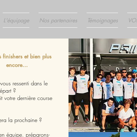
L'équipage
Nos partenaires
Témoignages
VO
s finishers et bien plus
encore...
vous ressenti dans le
épart ?
it votre dernière course
era la prochaine ?
en équipe, préparons-