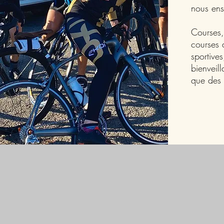
nous en
Courses,
courses 
sportive
bienveill
que des f