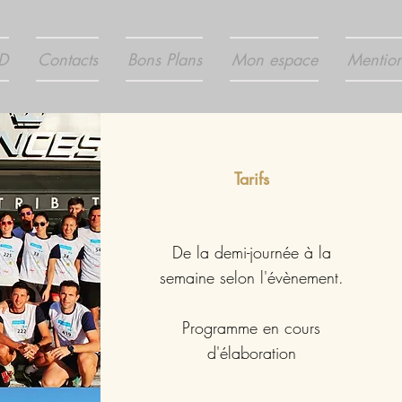
D
Contacts
Bons Plans
Mon espace
Mention
Tarifs
De la demi-journée à la
semaine selon l'évènement.
Programme en cours
d'élaboration